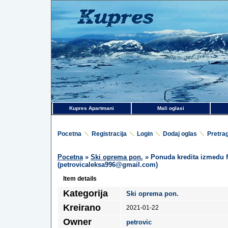
Kupres Apartmani
Mali oglasi
Pocetna
Registracija
Login
Dodaj oglas
Pretra
Pocetna
»
Ski oprema pon.
» Ponuda kredita izmedu f
(petrovicaleksa996@gmail.com)
Item details
Kategorija
Ski oprema pon.
Kreirano
2021-01-22
Owner
petrovic