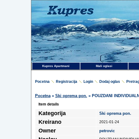
Kupres Apartmani
Mali oglasi
Pocetna
Registracija
Login
Dodaj oglas
Pretra
Pocetna
»
Ski oprema pon.
» POUZDANI INDIVIDUALN
Item details
Kategorija
Ski oprema pon.
Kreirano
2021-01-24
Owner
petrovic