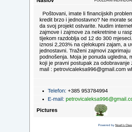
Naslov
POUZDANI INDIVIDUAL
Poštovani, imate li financijskih problem
kredit brzo i jednostavno? Ne morate se 
da svoj projekt ostvarite. Nudim inter
zajmove i zajmove za nekretnine u ra
tijekom razdoblja od 12 do 300 mjesec
iznosi 2,203% na cjelokupni zajam, a u
jednostavni. Traženi zajmovi zaprimaju
podnošenja. Moja je ponuda ugledna, m
koji je pravni postupak za odobravanje
mail : petrovicaleksa996@gmail.com 
Telefon:
+385 953784994
E-mail:
petrovicaleksa996@gmail.
Pictures
Powered by
Noah's Class