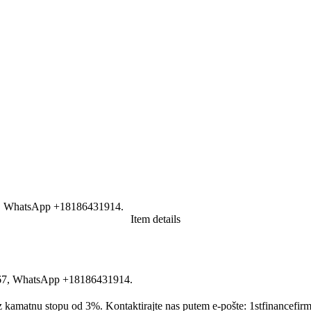
7, WhatsApp +18186431914.
Item details
567, WhatsApp +18186431914.
€ uz kamatnu stopu od 3%. Kontaktirajte nas putem e-pošte: 1stfinance