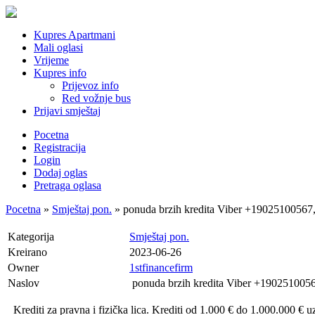
Kupres Apartmani
Mali oglasi
Vrijeme
Kupres info
Prijevoz info
Red vožnje bus
Prijavi smještaj
Pocetna
Registracija
Login
Dodaj oglas
Pretraga oglasa
Pocetna
»
Smještaj pon.
» ponuda brzih kredita Viber +1902510056
Kategorija
Smještaj pon.
Kreirano
2023-06-26
Owner
1stfinancefirm
Naslov
ponuda brzih kredita Viber +19025100
Krediti za pravna i fizička lica. Krediti od 1.000 € do 1.000.000 