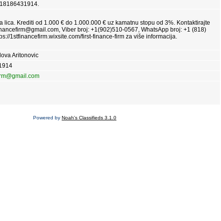
18186431914.
čka lica. Krediti od 1.000 € do 1.000.000 € uz kamatnu stopu od 3%. Kontaktirajte
inancefirm@gmail.com, Viber broj: +1(902)510-0567, WhatsApp broj: +1 (818)
ps://1stfinancefirm.wixsite.com/first-finance-firm za više informacija.
ova Aritonovic
1914
firm@gmail.com
Powered by
Noah's Classifieds 3.1.0