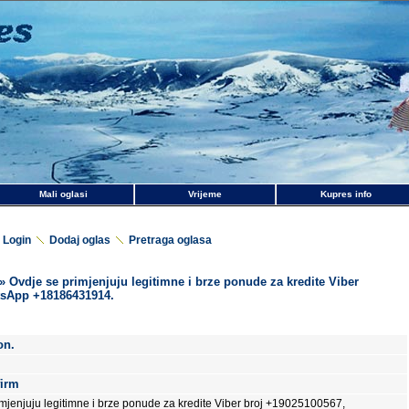
Mali oglasi
Vrijeme
Kupres info
Login
Dodaj oglas
Pretraga oglasa
» Ovdje se primjenjuju legitimne i brze ponude za kredite Viber
tsApp +18186431914.
on.
firm
mjenjuju legitimne i brze ponude za kredite Viber broj +19025100567,