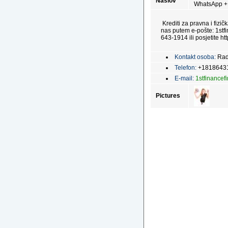
Naslov
WhatsApp +
Krediti za pravna i fizi
nas putem e-pošte: 1stf
643-1914 ili posjetite htt
Kontakt osoba:
Rad
Telefon:
+1818643
E-mail:
1stfinance
Pictures