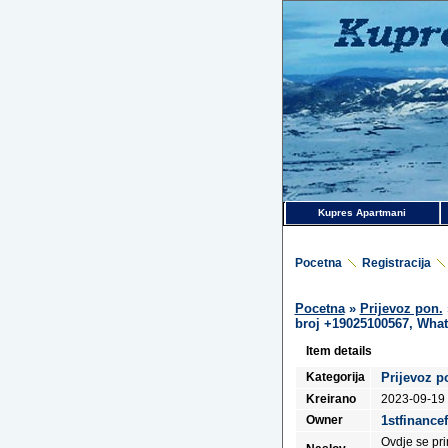
Kupres Apartmani
Pocetna
Registracija
Pocetna
»
Prijevoz pon.
broj +19025100567, Wha
Item details
Kategorija
Prijevoz p
Kreirano
2023-09-19
Owner
1stfinance
Ovdje se pri