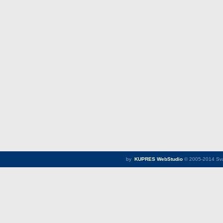
by
KUPRES WebStudio
© 2005-2014 Sva