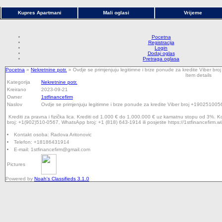
Kupres Apartmani
Mali oglasi
Vrijeme
Pocetna
Registracija
Login
Dodaj oglas
Pretraga oglasa
Pocetna
»
Nekretnine potr.
» Ovdje se primjenjuju legitimne i brze ponude za kredite Viber
Item details
Kategorija
Nekretnine potr.
Kreirano
2023-09-21
Owner
1stfinancefirm
Naslov
Ovdje se primjenjuju legitimne i brze ponude za kredite Viber broj +190251
Krediti za pravna i fizička lica. Krediti od 1.000 € do 1.000.000 € uz kamatnu stopu od 3%. K
broj: +1(902)510-0567, WhatsApp broj: +1 (818) 643-1914 ili posjetite https://1stfinancefirm.wixs
Kontakt osoba:
Radova Aritonovic
Telefon:
+18186431914
E-mail:
1stfinancefirm@gmail.com
Pictures
Powered by
Noah's Classifieds 3.1.0