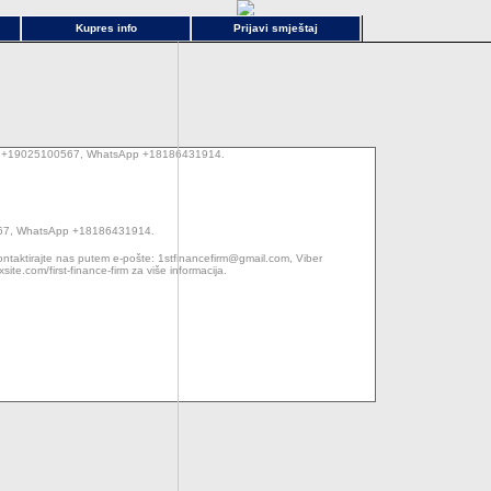
Kupres info
Prijavi smještaj
 broj +19025100567, WhatsApp +18186431914.
00567, WhatsApp +18186431914.
ontaktirajte nas putem e-pošte: 1stfinancefirm@gmail.com, Viber
ite.com/first-finance-firm za više informacija.