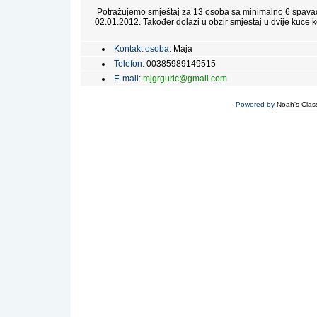
Potražujemo smještaj za 13 osoba sa minimalno 6 spavac
02.01.2012. Također dolazi u obzir smjestaj u dvije kuce ko
Kontakt osoba:
Maja
Telefon:
00385989149515
E-mail:
mjgrguric@gmail.com
Powered by
Noah's Class