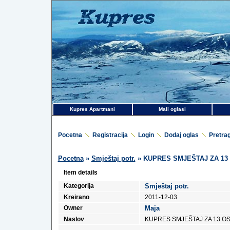
Kupres Apartmani
Mali oglasi
Pocetna
Registracija
Login
Dodaj oglas
Pretra
Pocetna
»
Smještaj potr.
» KUPRES SMJEŠTAJ ZA 13
Item details
Kategorija
Smještaj potr.
Kreirano
2011-12-03
Owner
Maja
Naslov
KUPRES SMJEŠTAJ ZA 13 O