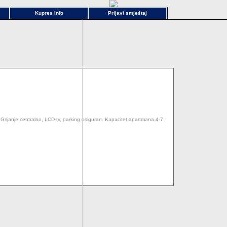
Kupres info
Prijavi smještaj
Grijanje centralno, LCD-tv, parking osiguran. Kapacitet apartmana 4-7