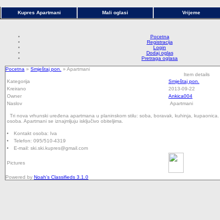
Kupres Apartmani
Mali oglasi
Vrijeme
Pocetna
Registracija
Login
Dodaj oglas
Pretraga oglasa
Pocetna
»
Smještaj pon.
» Apartmani
Item details
Kategorija
Smještaj pon.
Kreirano
2013-09-22
Owner
Ankica004
Naslov
Apartmani
Tri nova vrhunski uređena apartmana u planinskom stilu: soba, boravak, kuhinja, kupaonica. 
osoba. Apartmani se iznajmljuju isključivo obiteljima.
Kontakt osoba:
Iva
Telefon:
095/510-4319
E-mail:
ski.ski.kupres@gmail.com
Pictures
Powered by
Noah's Classifieds 3.1.0