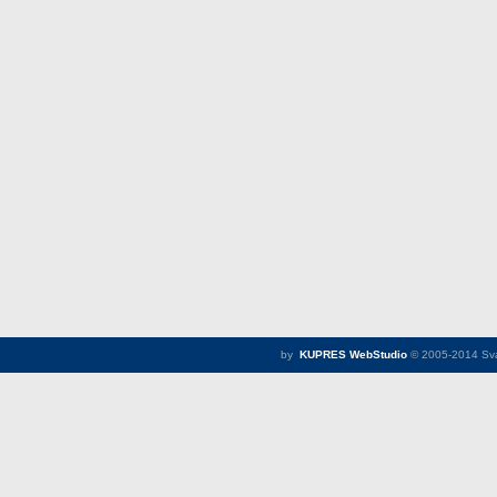
by
KUPRES WebStudio
© 2005-2014 Sva