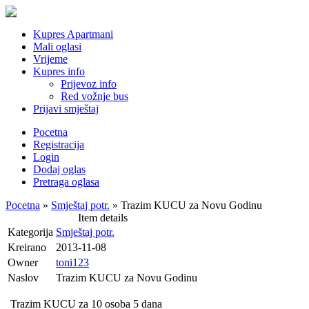
Kupres Apartmani
Mali oglasi
Vrijeme
Kupres info
Prijevoz info
Red vožnje bus
Prijavi smještaj
Pocetna
Registracija
Login
Dodaj oglas
Pretraga oglasa
Pocetna
»
Smještaj potr.
» Trazim KUCU za Novu Godinu
Item details
Kategorija
Smještaj potr.
Kreirano
2013-11-08
Owner
toni123
Naslov
Trazim KUCU za Novu Godinu
Trazim KUCU za 10 osoba 5 dana