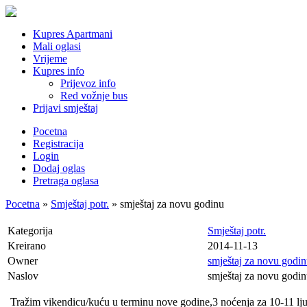
Kupres Apartmani
Mali oglasi
Vrijeme
Kupres info
Prijevoz info
Red vožnje bus
Prijavi smještaj
Pocetna
Registracija
Login
Dodaj oglas
Pretraga oglasa
Pocetna
»
Smještaj potr.
» smještaj za novu godinu
Kategorija
Smještaj potr.
Kreirano
2014-11-13
Owner
smještaj za novu godi
Naslov
smještaj za novu godi
Tražim vikendicu/kuću u terminu nove godine,3 noćenja za 10-11 ljud