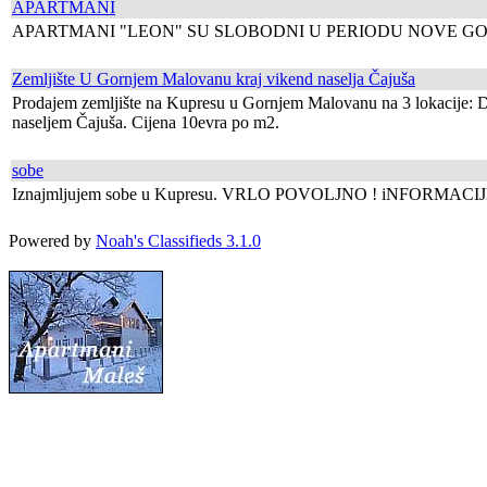
APARTMANI
APARTMANI "LEON" SU SLOBODNI U PERIODU NOVE GOD
Zemljište U Gornjem Malovanu kraj vikend naselja Čajuša
Prodajem zemljište na Kupresu u Gornjem Malovanu na 3 lokacije: D
naseljem Čajuša. Cijena 10evra po m2.
sobe
Iznajmljujem sobe u Kupresu. VRLO POVOLJNO ! iNFORMACIJ
Powered by
Noah's Classifieds 3.1.0