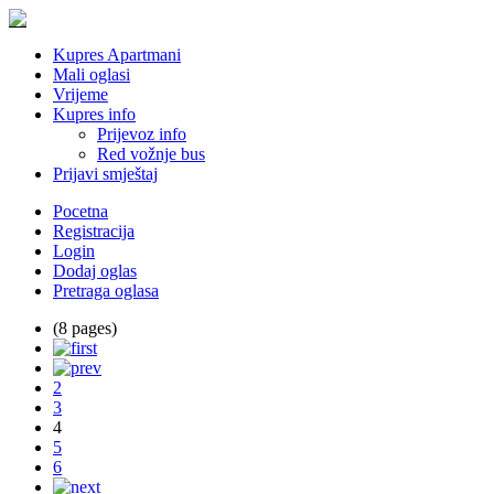
Kupres Apartmani
Mali oglasi
Vrijeme
Kupres info
Prijevoz info
Red vožnje bus
Prijavi smještaj
Pocetna
Registracija
Login
Dodaj oglas
Pretraga oglasa
(8 pages)
2
3
4
5
6