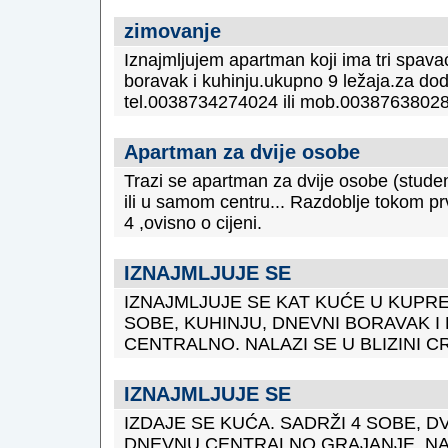
zimovanje
Iznajmljujem apartman koji ima tri spav
boravak i kuhinju.ukupno 9 ležaja.za dod
tel.0038734274024 ili mob.0038763802
Apartman za dvije osobe
Trazi se apartman za dvije osobe (student
ili u samom centru... Razdoblje tokom p
4 ,ovisno o cijeni.
IZNAJMLJUJE SE
IZNAJMLJUJE SE KAT KUĆE U KUPRE
SOBE, KUHINJU, DNEVNI BORAVAK I
CENTRALNO. NALAZI SE U BLIZINI C
IZNAJMLJUJE SE
IZDAJE SE KUĆA. SADRŽI 4 SOBE, D
DNEVNU.CENTRALNO GRAJANJE. NALA