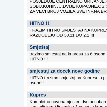
POSJEDUJE CENTRALNO GRIJANJE,
SOBU,KUHINJU,DVIJE KUPAONE,OS
ZA VECI BROJ VOZILA.SVE INF.NA BRO
HITNO !!!
TRAZIM HITNO SMJEŠTAJ NA KUPRE
RAZDOBLJU OD 30.11 DO 2.1 !!!
Smještaj
trazimo smjestaj na kupresu za 6 osoba 
HITNO !!!
smjestaj za docek nove godine
HITNO trazimo smjestaj na Kupresu u per
osobe!!
Kupres
Kompletno novonamjesten dvoiposoban 
iznajmljujem.Minimalno 3 nocenja.Moguc