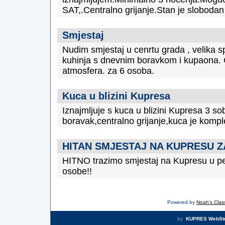
SAT,.Centralno grijanje.Stan je sloboda
Smjestaj
Nudim smjestaj u cenrtu grada , velika 
kuhinja s dnevnim boravkom i kupaona. 
atmosfera. za 6 osoba.
Kuca u blizini Kupresa
Iznajmljuje s kuca u blizini Kupresa 3 s
boravak,centralno grijanje,kuca je komp
HITAN SMJESTAJ NA KUPRESU Z
HITNO trazimo smjestaj na Kupresu u per
osobe!!
Powered by
Noah's Class
by
KUPRES WebSt