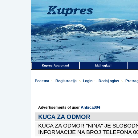
Kupres Apartmani
Mali oglasi
Pocetna
Registracija
Login
Dodaj oglas
Pretra
Ankica004
Advertisements of user
KUCA ZA ODMOR
KUCA ZA ODMOR "NINA" JE SLOBODN
INFORMACIJE NA BROJ TELEFONA 003