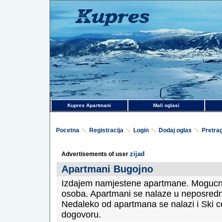
Kupres Apartmani
Mali oglasi
Pocetna
Registracija
Login
Dodaj oglas
Pretra
zijad
Advertisements of user
Apartmani Bugojno
Izdajem namjestene apartmane. Mogucno
osoba. Apartmani se nalaze u neposredno
Nedaleko od apartmana se nalazi i Ski c
dogovoru.