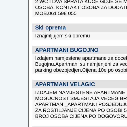
2 WC I DVA SPRATA KUCE GDJE SE M
OSOBA. KONTAKT OSOBA ZA DODATN
MOB.061 598 055
Ski oprema
Iznajmljujem ski opremu
APARTMANI BUGOJNO
Izdajem namjestene apartmane za docek
Bugojnu.Apartmani su namjenjeni za veci
parking obezbjedjen.Cijena 10e po osobi
APARTMANI VELAGIC
IZDAJEM NAMJESTENE APARTMANE 
MOGUCNOST SMJESTAJA VECEG BR
APARTMAN _APARTMANI POSJEDUJU 
ZA ROSTILJANJE CIJENA PO OSOBI 5
BROJ OSOBA CIJENA PO DOGOVORU::