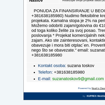
Naslov
Realizujte svoje projekte sada 
PONUDA ZA FINANSIRANJE U BEOGR
+381638185980) Nudimo fleksibilne kredi
projekata. Kamatna stopa je 2% na perio
Možemo odobriti zajam/gotovina do €10,0
od toga koliko želite za svoj posao. Tre
poslovanja * Projekat komercijalnih nekr
zajam. Ako ste zainteresovani, kontakti
obavezuje i mora biti otplac´en. Proveri
nego što se obavezate." email: suzan
+381638185980
Kontakt osoba:
suzana toskov
Telefon:
+381638185980
E-mail:
suzanatoskov9@gmail.com
Powered by
Noah's Class
by
KUPRES WebSt