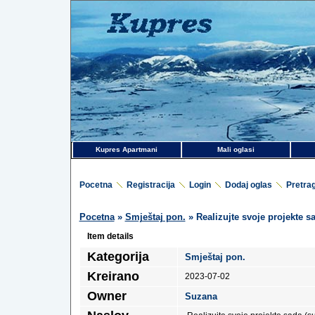
Kupres Apartmani
Mali oglasi
Pocetna
Registracija
Login
Dodaj oglas
Pretra
Pocetna
»
Smještaj pon.
» Realizujte svoje projekte
Item details
Kategorija
Smještaj pon.
Kreirano
2023-07-02
Owner
Suzana