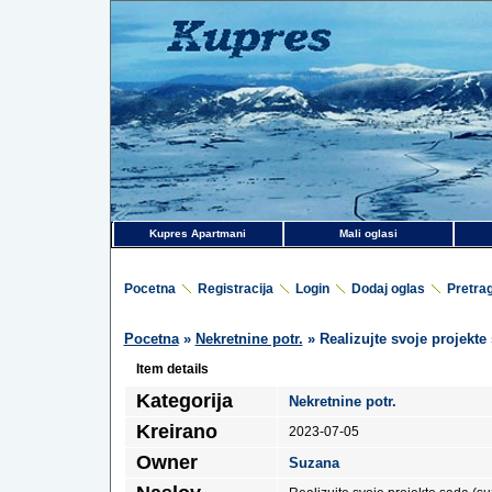
Kupres Apartmani
Mali oglasi
Pocetna
Registracija
Login
Dodaj oglas
Pretra
Pocetna
»
Nekretnine potr.
» Realizujte svoje projekt
Item details
Kategorija
Nekretnine potr.
Kreirano
2023-07-05
Owner
Suzana