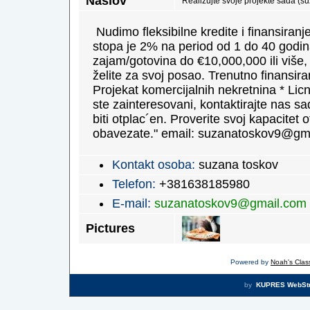
Naslov
Realizujte svoje projekte sada 
Nudimo fleksibilne kredite i finansiran
stopa je 2% na period od 1 do 40 godina
zajam/gotovina do €10,000,000 ili više, 
želite za svoj posao. Trenutno finansira
Projekat komercijalnih nekretnina * Lic
ste zainteresovani, kontaktirajte nas s
biti otplac´en. Proverite svoj kapacitet 
obavezate." email: suzanatoskov9@gm
Kontakt osoba:
suzana toskov
Telefon:
+381638185980
E-mail:
suzanatoskov9@gmail.com
Pictures
Powered by
Noah's Class
by
KUPRES WebSt