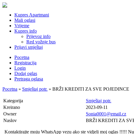
Kupres Apartmani
Mali oglasi
Vrijeme
Kupres info
Prijevoz info
Red vožnje bus
Prijavi smještaj
Pocetna
Registracija
Login
Dodaj oglas
Pretraga oglasa
Pocetna
»
Smještaj potr.
» BRŽI KREDITI ZA SVE POJEDINCE
Kategorija
Smještaj potr.
Kreirano
2023-09-11
Owner
Sonia0001@email.cz
Naslov
BRŽI KREDITI ZA SV
Kontaktirajte moju WhatsApp vezu ako ste vidjeli moj oglas !!!!! Nu