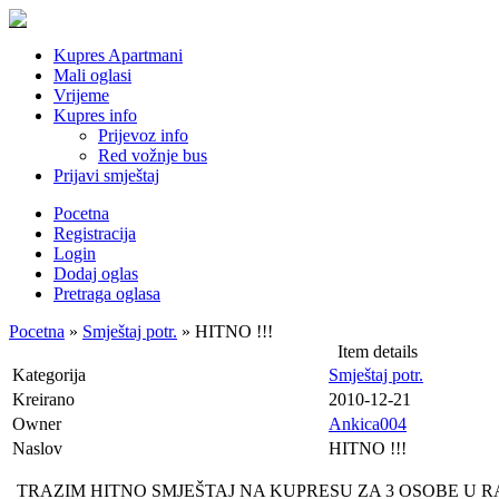
Kupres Apartmani
Mali oglasi
Vrijeme
Kupres info
Prijevoz info
Red vožnje bus
Prijavi smještaj
Pocetna
Registracija
Login
Dodaj oglas
Pretraga oglasa
Pocetna
»
Smještaj potr.
» HITNO !!!
Item details
Kategorija
Smještaj potr.
Kreirano
2010-12-21
Owner
Ankica004
Naslov
HITNO !!!
TRAZIM HITNO SMJEŠTAJ NA KUPRESU ZA 3 OSOBE U RAZD