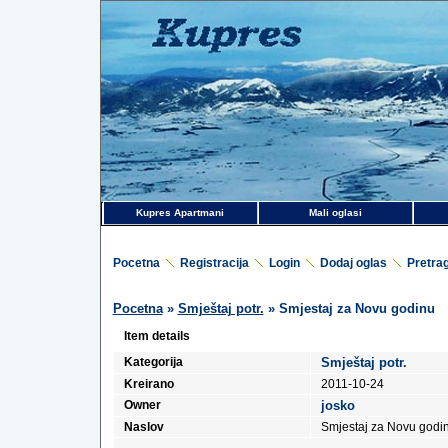
Kupres Apartmani
Mali oglasi
Pocetna
Registracija
Login
Dodaj oglas
Pretra
Pocetna
»
Smještaj potr.
» Smjestaj za Novu godinu
Item details
Kategorija
Smještaj potr.
Kreirano
2011-10-24
Owner
josko
Naslov
Smjestaj za Novu godi