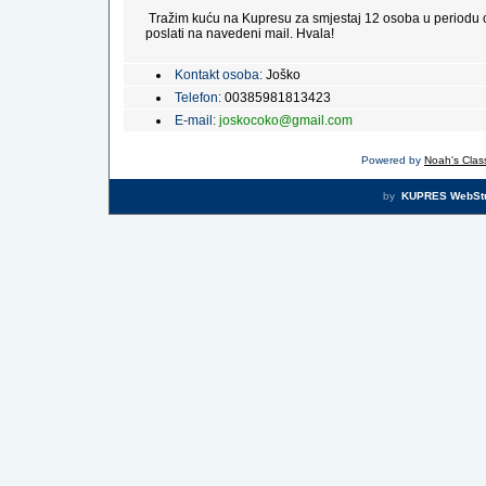
Tražim kuću na Kupresu za smjestaj 12 osoba u periodu o
poslati na navedeni mail. Hvala!
Kontakt osoba:
Joško
Telefon:
00385981813423
E-mail:
joskocoko@gmail.com
Powered by
Noah's Class
by
KUPRES WebSt