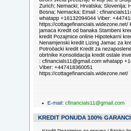
Zurich; Nemacki; Hrvatska; Slovenija; H
Bosna; Nemacka; Email : cfinancials1
whatapp +16132094044 Viber: +4474
https://cottagefinancials.widezone.net/ 
jamaca Kredit od banaka Stambeni kred
kredit Pozajmice online Hipotekarni kred
Nenamjenski kredit Lizing Jamac za kre
Potroöacki kredit Kredit za nezaposlene
obrtnike Konsolidacija kredit ostale inve
: cfinancials11@gmail.com whatapp +
Viber: +447418360051
https://cottagefinancials.widezone.net/
E-mail:
cfinancials11@gmail.com
KREDIT PONUDA 100% GARANCIJ