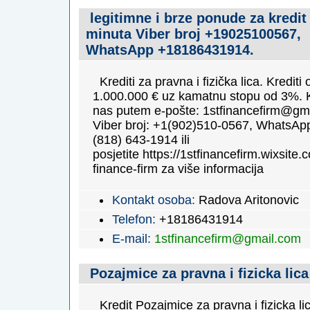
legitimne i brze ponude za kredit
minuta Viber broj +19025100567,
WhatsApp +18186431914.
Krediti za pravna i fizička lica. Krediti
1.000.000 € uz kamatnu stopu od 3%. K
nas putem e-pošte: 1stfinancefirm@gm
Viber broj: +1(902)510-0567, WhatsApp
(818) 643-1914 ili
posjetite https://1stfinancefirm.wixsite.c
finance-firm za više informacija
Kontakt osoba:
Radova Aritonovic
Telefon:
+18186431914
E-mail:
1stfinancefirm@gmail.com
Pozajmice za pravna i fizicka lica
Kredit Pozajmice za pravna i fizicka li