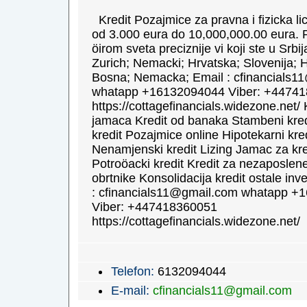
Kredit Pozajmice za pravna i fizicka li
od 3.000 eura do 10,000,000.00 eura. 
öirom sveta preciznije vi koji ste u Srbi
Zurich; Nemacki; Hrvatska; Slovenija; H
Bosna; Nemacka; Email : cfinancials1
whatapp +16132094044 Viber: +4474
https://cottagefinancials.widezone.net/ 
jamaca Kredit od banaka Stambeni kred
kredit Pozajmice online Hipotekarni kred
Nenamjenski kredit Lizing Jamac za kre
Potroöacki kredit Kredit za nezaposlene
obrtnike Konsolidacija kredit ostale inve
: cfinancials11@gmail.com whatapp +
Viber: +447418360051
https://cottagefinancials.widezone.net/
Telefon:
6132094044
E-mail:
cfinancials11@gmail.com