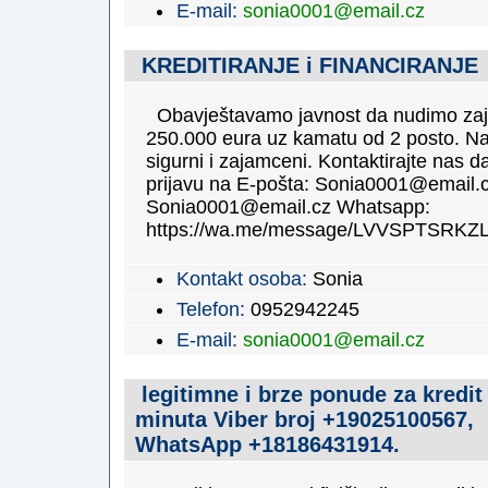
E-mail:
sonia0001@email.cz
KREDITIRANJE i FINANCIRANJE
Obavještavamo javnost da nudimo za
250.000 eura uz kamatu od 2 posto. Na
sigurni i zajamceni. Kontaktirajte nas 
prijavu na E-pošta: Sonia0001@email.c
Sonia0001@email.cz Whatsapp:
https://wa.me/message/LVVSPTSRKZ
Kontakt osoba:
Sonia
Telefon:
0952942245
E-mail:
sonia0001@email.cz
legitimne i brze ponude za kredit
minuta Viber broj +19025100567,
WhatsApp +18186431914.