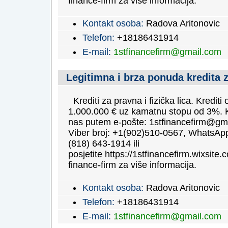
finance-firm za više informacija.
Kontakt osoba:
Radova Aritonovic
Telefon:
+18186431914
E-mail:
1stfinancefirm@gmail.com
Legitimna i brza ponuda kredita 
Krediti za pravna i fizička lica. Krediti
1.000.000 € uz kamatnu stopu od 3%. K
nas putem e-pošte: 1stfinancefirm@gm
Viber broj: +1(902)510-0567, WhatsApp
(818) 643-1914 ili
posjetite https://1stfinancefirm.wixsite.c
finance-firm za više informacija.
Kontakt osoba:
Radova Aritonovic
Telefon:
+18186431914
E-mail:
1stfinancefirm@gmail.com