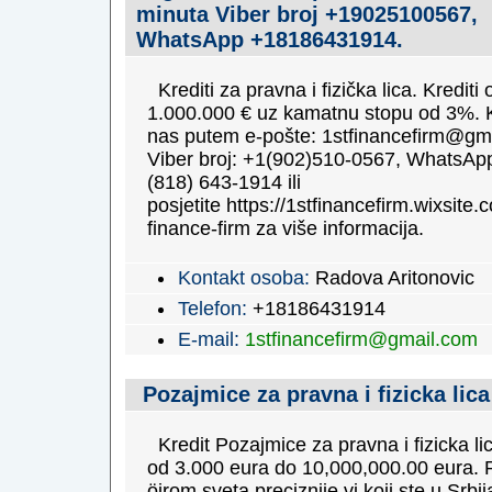
minuta Viber broj +19025100567,
WhatsApp +18186431914.
Krediti za pravna i fizička lica. Krediti
1.000.000 € uz kamatnu stopu od 3%. K
nas putem e-pošte: 1stfinancefirm@gm
Viber broj: +1(902)510-0567, WhatsApp
(818) 643-1914 ili
posjetite https://1stfinancefirm.wixsite.c
finance-firm za više informacija.
Kontakt osoba:
Radova Aritonovic
Telefon:
+18186431914
E-mail:
1stfinancefirm@gmail.com
Pozajmice za pravna i fizicka lica
Kredit Pozajmice za pravna i fizicka li
od 3.000 eura do 10,000,000.00 eura. 
öirom sveta preciznije vi koji ste u Srbi