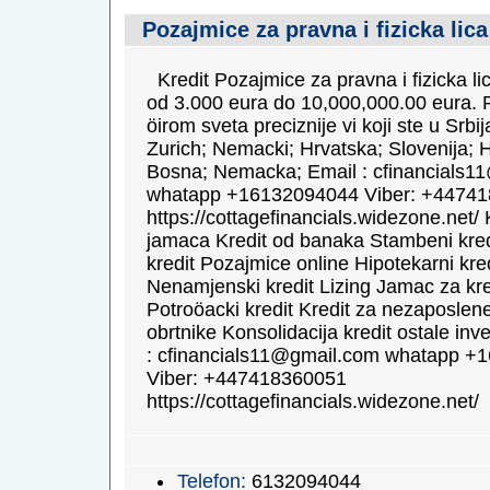
Pozajmice za pravna i fizicka lica
Kredit Pozajmice za pravna i fizicka li
od 3.000 eura do 10,000,000.00 eura. 
öirom sveta preciznije vi koji ste u Srbi
Zurich; Nemacki; Hrvatska; Slovenija; H
Bosna; Nemacka; Email : cfinancials1
whatapp +16132094044 Viber: +4474
https://cottagefinancials.widezone.net/ 
jamaca Kredit od banaka Stambeni kred
kredit Pozajmice online Hipotekarni kred
Nenamjenski kredit Lizing Jamac za kre
Potroöacki kredit Kredit za nezaposlene
obrtnike Konsolidacija kredit ostale inve
: cfinancials11@gmail.com whatapp +
Viber: +447418360051
https://cottagefinancials.widezone.net/
Telefon:
6132094044