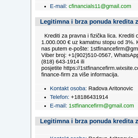
E-mail:
cfinancials11@gmail.com
Legitimna i brza ponuda kredita 
Krediti za pravna i fizička lica. Krediti
1.000.000 € uz kamatnu stopu od 3%. K
nas putem e-pošte: 1stfinancefirm@gm
Viber broj: +1(902)510-0567, WhatsApp
(818) 643-1914 ili
posjetite https://1stfinancefirm.wixsite.c
finance-firm za više informacija.
Kontakt osoba:
Radova Aritonovic
Telefon:
+18186431914
E-mail:
1stfinancefirm@gmail.com
Legitimna i brza ponuda kredita 