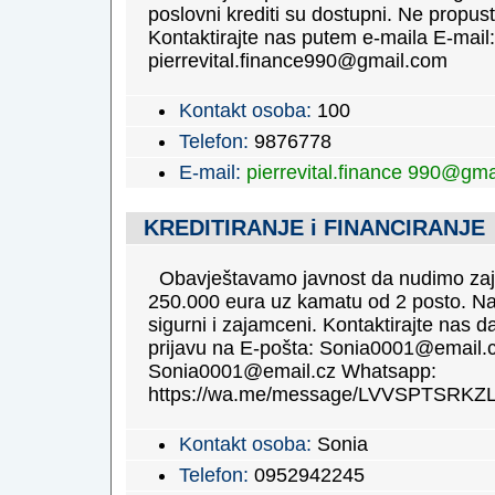
poslovni krediti su dostupni. Ne propusti
Kontaktirajte nas putem e-maila E-mail:
pierrevital.finance990@gmail.com
Kontakt osoba:
100
Telefon:
9876778
E-mail:
pierrevital.finance 990@gm
KREDITIRANJE i FINANCIRANJE
Obavještavamo javnost da nudimo za
250.000 eura uz kamatu od 2 posto. Na
sigurni i zajamceni. Kontaktirajte nas 
prijavu na E-pošta: Sonia0001@email.c
Sonia0001@email.cz Whatsapp:
https://wa.me/message/LVVSPTSRKZ
Kontakt osoba:
Sonia
Telefon:
0952942245