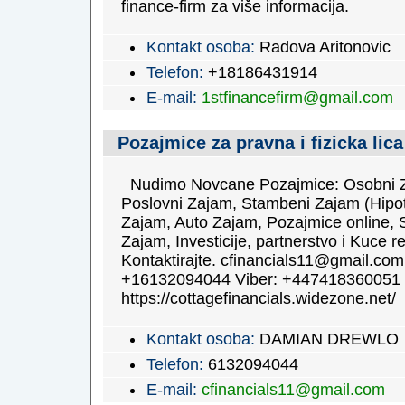
finance-firm za više informacija.
Kontakt osoba:
Radova Aritonovic
Telefon:
+18186431914
E-mail:
1stfinancefirm@gmail.com
Pozajmice za pravna i fizicka lica
Nudimo Novcane Pozajmice: Osobni 
Poslovni Zajam, Stambeni Zajam (Hipot
Zajam, Auto Zajam, Pozajmice online, 
Zajam, Investicije, partnerstvo i Kuce r
Kontaktirajte. cfinancials11@gmail.co
+16132094044 Viber: +447418360051
https://cottagefinancials.widezone.net/
Kontakt osoba:
DAMIAN DREWLO
Telefon:
6132094044
E-mail:
cfinancials11@gmail.com