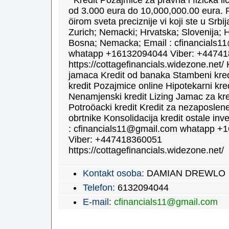
Kredit Pozajmice za pravna i fizicka li
od 3.000 eura do 10,000,000.00 eura. 
öirom sveta preciznije vi koji ste u Srbi
Zurich; Nemacki; Hrvatska; Slovenija; H
Bosna; Nemacka; Email : cfinancials1
whatapp +16132094044 Viber: +4474
https://cottagefinancials.widezone.net/ 
jamaca Kredit od banaka Stambeni kred
kredit Pozajmice online Hipotekarni kred
Nenamjenski kredit Lizing Jamac za kre
Potroöacki kredit Kredit za nezaposlene
obrtnike Konsolidacija kredit ostale inve
: cfinancials11@gmail.com whatapp +
Viber: +447418360051
https://cottagefinancials.widezone.net/
Kontakt osoba:
DAMIAN DREWLO
Telefon:
6132094044
E-mail:
cfinancials11@gmail.com