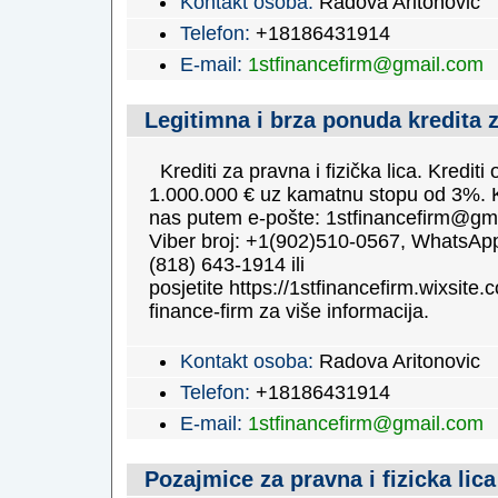
Kontakt osoba:
Radova Aritonovic
Telefon:
+18186431914
E-mail:
1stfinancefirm@gmail.com
Legitimna i brza ponuda kredita 
Krediti za pravna i fizička lica. Krediti
1.000.000 € uz kamatnu stopu od 3%. K
nas putem e-pošte: 1stfinancefirm@gm
Viber broj: +1(902)510-0567, WhatsApp
(818) 643-1914 ili
posjetite https://1stfinancefirm.wixsite.c
finance-firm za više informacija.
Kontakt osoba:
Radova Aritonovic
Telefon:
+18186431914
E-mail:
1stfinancefirm@gmail.com
Pozajmice za pravna i fizicka lica