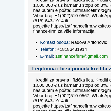
Krediti za pravna i fizička lica. Krediti
1.000.000 € uz kamatnu stopu od 3%. K
nas putem e-pošte: 1stfinancefirm@gm
Viber broj: +1(902)510-0567, WhatsApp
(818) 643-1914 ili
posjetite https://1stfinancefirm.wixsite.c
finance-firm za više informacija.
Kontakt osoba:
Radova Aritonovic
Telefon:
+18186431914
E-mail:
1stfinancefirm@gmail.com
Legitimna i brza ponuda kredita 
Krediti za pravna i fizička lica. Krediti
1.000.000 € uz kamatnu stopu od 3%. K
nas putem e-pošte: 1stfinancefirm@gm
Viber broj: +1(902)510-0567, WhatsApp
(818) 643-1914 ili
posjetite https://1stfinancefirm.wixsite.c