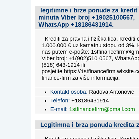
legitimne i brze ponude za kredit
minuta Viber broj +19025100567,
WhatsApp +18186431914.
Krediti za pravna i fizička lica. Krediti
1.000.000 € uz kamatnu stopu od 3%. K
nas putem e-pošte: 1stfinancefirm@gm
Viber broj: +1(902)510-0567, WhatsApp
(818) 643-1914 ili
posjetite https://1stfinancefirm.wixsite.c
finance-firm za više informacija.
Kontakt osoba:
Radova Aritonovic
Telefon:
+18186431914
E-mail:
1stfinancefirm@gmail.com
Legitimna i brza ponuda kredita 