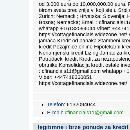
od 3.000 eura do 10,000,000.00 eura. 
öirom sveta preciznije vi koji ste u Srbi
Zurich; Nemacki; Hrvatska; Slovenija; H
Bosna; Nemacka; Email : cfinancials1
whatapp +16132094044 Viber: +4474
https://cottagefinancials.widezone.net/ 
jamaca Kredit od banaka Stambeni kred
kredit Pozajmice online Hipotekarni kred
Nenamjenski kredit Lizing Jamac za kre
Potroöacki kredit Kredit za nezaposlene
obrtnike Konsolidacija kredit ostale inve
: cfinancials11@gmail.com whatapp +
Viber: +447418360051
https://cottagefinancials.widezone.net/
Telefon:
6132094044
E-mail:
cfinancials11@gmail.com
legitimne i brze ponude za kredit